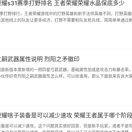
耀s31赛季打野排名 王者荣耀荣耀水晶保底多少
赛季打野排行，王者荣耀游戏中的打野英雄和射手法师英雄不同，打野英雄
给其他线上的队友让更多经济，打野不需要和队友抢兵线，简简单单通过
获得，甚至有时候通过打野，英雄得到...
之嗣武器属性说明 烈阳之矛徽印
嗣是新版本里新增的一把四星弓箭武器，基础属性加成是攻击力和暴击率
小伙伴好奇烈阳之嗣武器属性怎么样，可以给谁用，那么下面就来告诉大
性一览基础攻击力：565暴击率：18....
荣耀啥子装备是可以减少速攻 荣耀王者属于哪个阶
装备是可以减少速攻，这个问题其实很好回答，但是新手玩家，或者不是