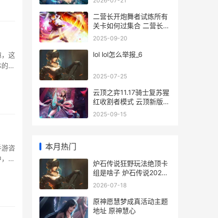
2026-07-21
二营长开炮舞者试炼所有
关卡如何过集合 二营长开
炮下一句
2025-09-20
lol lol怎么举报_6
趣，这
体的介
2025-07-25
云顶之弈11.17骑士复苏猩
红收割者模式 云顶新版本
骑士阵容搭配
2025-09-15
本月热门
手游咨
中，小
炉石传说狂野玩法绝顶卡
组是啥子 炉石传说2020
狂野
2026-07-18
原神愿慧梦成真活动主题
地址 原神慧心