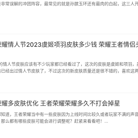
是非常误解的冲团阵容，最常见的就是孙膑玉环还有最肉的白起，这三人
快速，玩起来绝对是一种享受，配合到位十...
耀情人节2023虞姬项羽皮肤多少钱 荣耀王者情侣
3的情人节皮肤应该有不少玩家都已经看过了，这次的皮肤是虞姬和项羽，
前已经出过情人节皮肤了，不过这次的新皮肤质量还是很不错的，喜欢这
以选择入手，这里就为玩家介绍一下这...
荣耀多皮肤优化 王者荣耀荣耀多久不打会掉星
都知道，王者荣耀当中有一些皮肤因为上线时间比较久或者玩家不满的声
那么都有哪些皮肤可能会进行调整呢？赶紧来看看吧！...