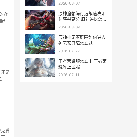
2026-08-07
原神追想练行速战速决如
的存
何获得高分 原神追忆怎么
刷野也
刷
2026-08-04
原神神无冢屏障如何进去
神无冢屏障怎么过
2026-07-27
王者荣耀服怎么上 王者荣
耀咋上区服
。还是
2026-07-11
家。原
段
坦克爱