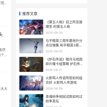
开团很
推荐文章
《第五人格》目之所及狼
啸至 的第五人格
2025-09-30
头
与平精英三周年基地升分
点位锦集 和平精英3周年
什么时候
虽然
2025-09-05
两个英
《炉石传说》暗月马戏团
碎片瞎卡组策略 炉石传说
暗牧卡组
2025-08-11
火影鸣人传说阵型如何组
合好 火影鸣人传游戏
音太大
2026-06-08
圣魂纷争地狱试炼如何过
纷争圣坛