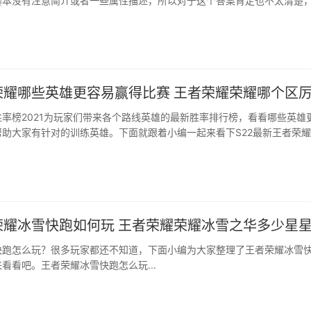
基本没有注意简介或者一些属性描述，所以对于这个答案肯定也不太清楚
具体看看有哪些可以减速的装备吧。1...
荣耀哪些英雄更容易赢得比赛 王者荣耀荣耀哪个区
率榜2021为玩家们带来各个路线英雄的最新胜率排行榜，看看哪些英雄
助大家有针对的训练英雄。下面就跟着小编一起来看下S22最新王者荣耀
率排行榜吧，精彩内容不容错过。王者荣耀...
荣耀冰雪快跑如何玩 王者荣耀荣耀冰雪之华多少星
快跑怎么玩？很多玩家都还不知道，下面小编为大家整理了王者荣耀冰雪
看看吧。王者荣耀冰雪快跑怎么玩...