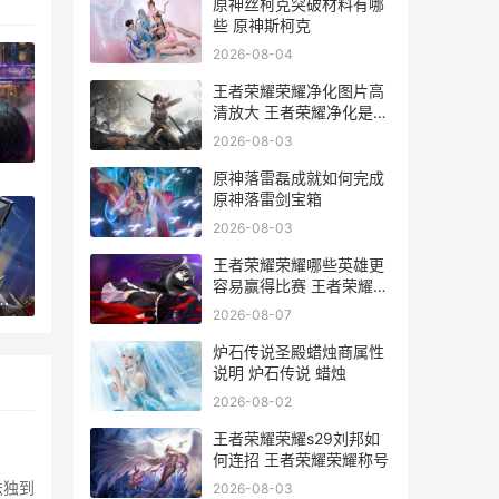
原神丝柯克突破材料有哪
些 原神斯柯克
2026-08-04
王者荣耀荣耀净化图片高
清放大 王者荣耀净化是什
么意思
2026-08-03
什么
原神落雷磊成就如何完成
原神落雷剑宝箱
2026-08-03
王者荣耀荣耀哪些英雄更
容易赢得比赛 王者荣耀荣
肤 王者荣耀如何皮肤共享给好友
耀哪个区厉害
2026-08-07
炉石传说圣殿蜡烛商属性
说明 炉石传说 蜡烛
2026-08-02
王者荣耀荣耀s29刘邦如
何连招 王者荣耀荣耀称号
法独到
2026-08-03