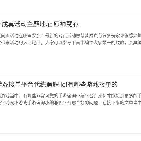
梦成真活动主题地址 原神慧心
真网页活动在哪里参加？最新的网页活动愿慧梦成真有很多玩家都很感兴
家带来活动的入口地址，大家可以参考下面小编给大家带来的攻略，会具
动的详情。原神愿慧梦成真活动地...
些游戏接单平台代练兼职 lol有哪些游戏接单的
络游戏当中，有哪些非常可靠的手游咨询小编平台？如何才能接到更多的
天针对网络游戏手游咨询小编兼职平台哪个好的问题，在接下来的文章当
推荐一个权威的手游咨询小编平台，希...