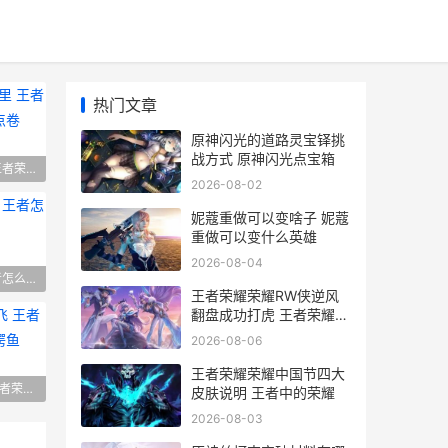
热门文章
原神闪光的道路灵宝铎挑
战方式 原神闪光点宝箱
王者荣耀 周卡在哪里 王者荣耀点券周卡在哪领点卷
2026-08-02
妮蔻重做可以变啥子 妮蔻
重做可以变什么英雄
2026-08-04
王者荣耀 怎样高分 王者怎么才能分数高
王者荣耀荣耀RW侠逆风
翻盘成功打虎 王者荣耀荣
耀人工客服电话
2026-08-06
王者荣耀荣耀中国节四大
草丛 王者荣耀蹲草丛怎么知道漏视野了
王者荣耀鳄鱼怎么飞 王者荣耀里面哪个英雄是鳄鱼
皮肤说明 王者中的荣耀
2026-08-03