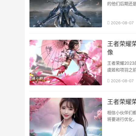
的他们后期还
难躲避，也比较
2026-08-07
王者荣耀荣
像
王者荣耀202
虞姬和项羽之
雄的玩家依然可
2026-08-07
王者荣耀
相信小伙伴们
将要进行优化，